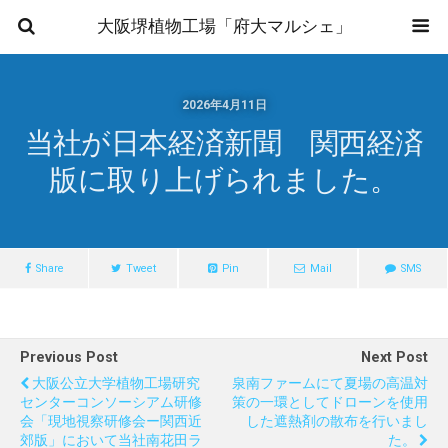
大阪堺植物工場「府大マルシェ」
2026年4月11日
当社が日本経済新聞 関西経済
版に取り上げられました。
Share
Tweet
Pin
Mail
SMS
Previous Post
Next Post
大阪公立大学植物工場研究
泉南ファームにて夏場の高温対
センターコンソーシアム研修
策の一環としてドローンを使用
会「現地視察研修会ー関西近
した遮熱剤の散布を行いまし
郊版」において当社南花田ラ
た。